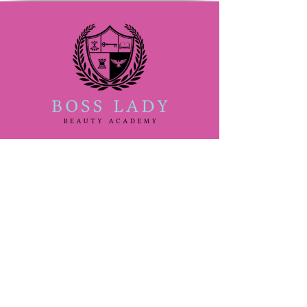
(833) 888-2522
Admin@bossladybeautyacademy.com
San Antonio #705409
4407 Walzem Rd ,Suite 105
San Antonio TX 78218
Waco #705461
1412 N Valley Mills Dr #236
Waco TX 76710