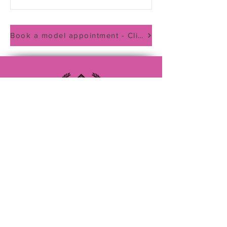
Book a model appointment - Client Service Click Here
(833) 888-2522
Admin@bossladybeautyacademy.com
San Antonio #705409
4407 Walzem Rd ,Suite 105
San Antonio TX 78218